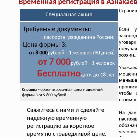
Временная регистрация в Азнакае
Страниц
Специальная акция
Требуемые документы:
Если у
законо
- паспорта гражданина России;
уговар
Цена формы 3:
получа
от 8 000
рублей - 1 человек (90 дней)
хозяин.
от 7 000
рублей - 1 человек
Уважаем
Бесплатно
мошенн
дети до 18 лет
меньше
прописа
Справка
- ориентировочная цена
надежной
чтобы 
формы 3 от 9 600 рублей
стоимос
Свяжитесь с нами и сделайте
На дан
надежную временную
настоя
обознач
регистрацию за короткое
челове
время по справедливой цене.