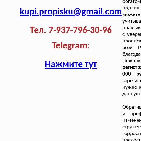
богатом
подлин
kupi.propisku@gmail.com
можете 
учитыва
практик
Тел. 7-937-796-30-96
с увере
прописк
Telegram:
всей Р
благода
Пожалуй
Нажмите тут
регистр
000 р
зарегис
нужно к
данную 
Обратив
и проф
измене
структ
гордо
предос