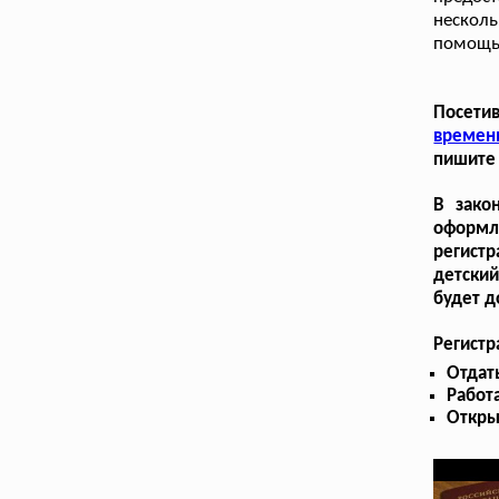
несколь
помощь
Посети
времен
пишите 
В зако
оформл
регистр
детский
будет д
Регистр
Отдат
Работа
Откры